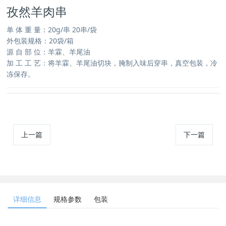
孜然羊肉串
单 体 重 量：20g/串 20串/袋
外包装规格：20袋/箱
源 自 部 位：羊霖、羊尾油
加 工 工 艺：将羊霖、羊尾油切块，腌制入味后穿串，真空包装，冷
冻保存。
上一篇
下一篇
详细信息
规格参数
包装