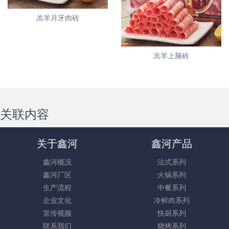
羔羊月牙肉砖
羔羊上脑砖
关联内容
关于鑫河
鑫河产品
鑫河概况
法式系列
鑫河厂区
火锅系列
生产流程
中餐系列
企业文化
冷鲜肉系列
宣传视频
快厨系列
联系我们
烧烤系列