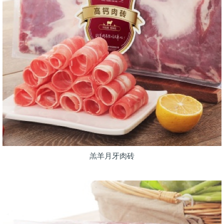
羔羊月牙肉砖