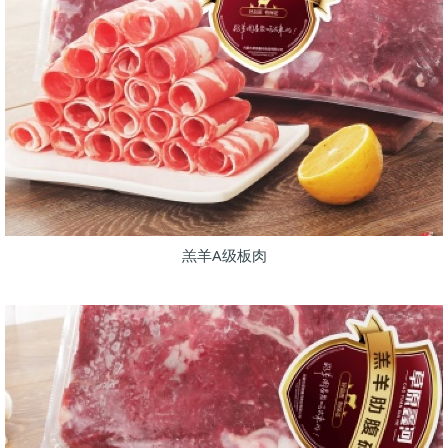
羔羊A级板肉