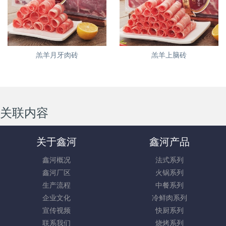
羔羊月牙肉砖
羔羊上脑砖
关联内容
关于鑫河
鑫河产品
鑫河概况
法式系列
鑫河厂区
火锅系列
生产流程
中餐系列
企业文化
冷鲜肉系列
宣传视频
快厨系列
联系我们
烧烤系列