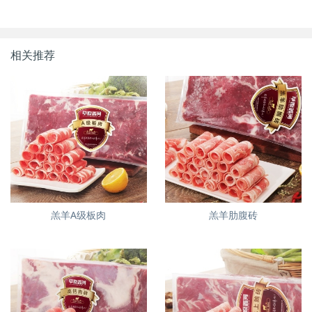
相关推荐
羔羊A级板肉
羔羊肋腹砖