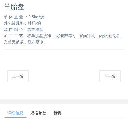
羊胎盘
单 体 重 量 ：2.5kg/袋
外包装规格：抄码/箱
源 自 部 位：羔羊胎盘
加 工 工 艺：将羊胎盘洗净，去净残留物，双面冲刷，内外无污点，
完整无破损，洗净沥水。
上一篇
下一篇
详细信息
规格参数
包装