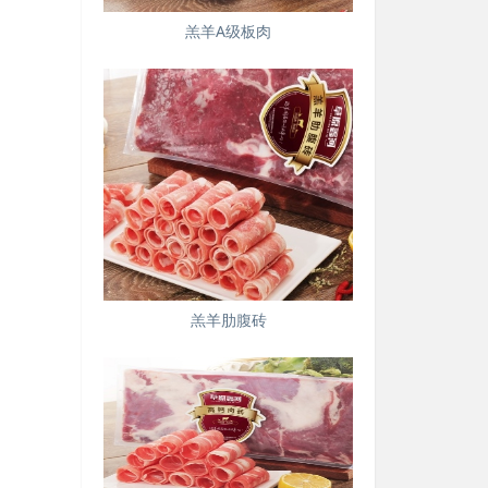
羔羊A级板肉
羔羊肋腹砖