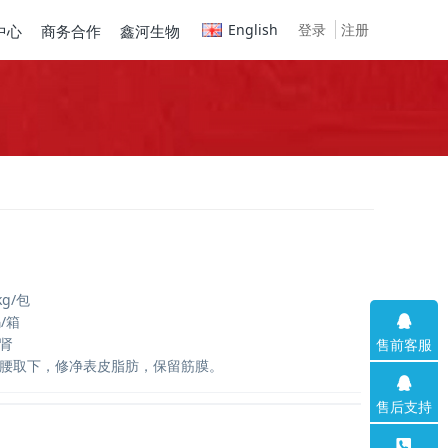
English
登录
注册
中心
商务合作
鑫河生物
kg/包
/箱
羊肾
售前客服
将羊腰取下，修净表皮脂肪，保留筋膜。
售后支持