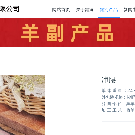
网站首页
关于鑫河
鑫河产品
新闻
净腰
单 体 重 量 ：2.5
外包装规格：抄码
源 自 部 位：羔
加 工 工 艺：