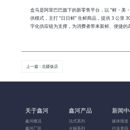
盒马是阿里巴巴旗下的新零售平台，以 “鲜・美
供模式，主打 “日日鲜” 生鲜商品，提供 3 公
字化供应链为支撑，为消费者带来新鲜、便捷的
上一篇
:
北疆饭店
关于鑫河
鑫河产品
新闻中
鑫河概况
法式系列
媒体报道
鑫河厂区
火锅系列
行业资讯